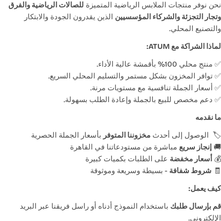
نحن نوفر منتجات الملابس الرياضية المتميزة
للصالات الرياضية والفرق
وتجار التجزئة والشركاء المؤسسيين
الذين يقدرون الجودة والابتكار
والتصنيع المحلي.
لماذا الشراكة مع ATUM:
✅
منتج محلي 100% بأقمشة عالية الأداء.
✅
توافر المخزون بشكل مستمر والتسليم المحلي السريع.
✅
أسعار الجملة تنافسية مع مستويات مرنة.
✅
دعم مخصص للبيع بالجملة وإعادة الطلب بسهولة.
ما نقدمه
🏷
️ الوصول إلى أحدث
مخزوننا المتوفر
بأسعار الجملة الحصرية
🚚
إنجاز سريع
مباشرة من مستودعاتنا في القاهرة
💰
أسعار مخفضة
على الطلبات بكميات كبيرة
🧾
شروط شفافة
- بسيطة وسريعة وموثوقة
كيف يعمل:
قم بإرسال طلبك
باستخدام النموذج أدناه أو راسل فريقنا عبر البريد
الإلكتروني.